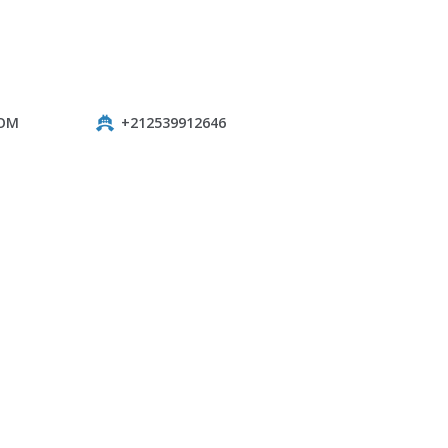
COM
+212539912646